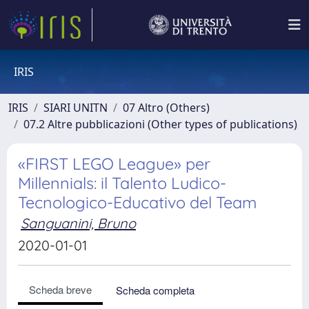
IRIS
IRIS
SIARI UNITN
07 Altro (Others)
07.2 Altre pubblicazioni (Other types of publications)
«FIRST LEGO League» per
Millennials: il Talento Ludico-
Tecnologico-Educativo del Team
Sanguanini, Bruno
2020-01-01
Scheda breve
Scheda completa