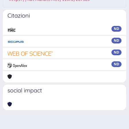
Citazioni
ND
ND
ND
ND
social impact