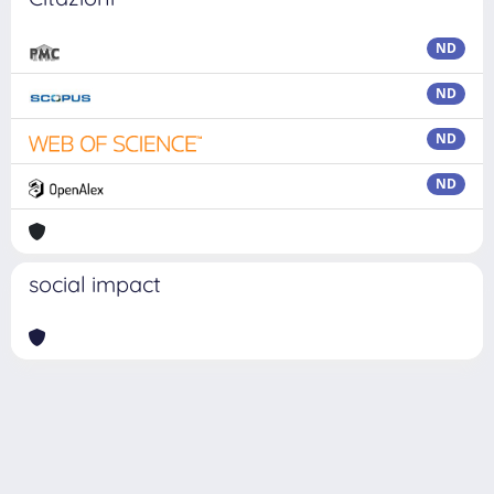
ND
ND
ND
ND
social impact
Powered by
IRIS
-
about IRIS
-
Utilizzo dei cookie
Copyright © 2026