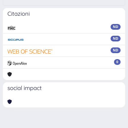
Citazioni
ND
ND
ND
0
social impact