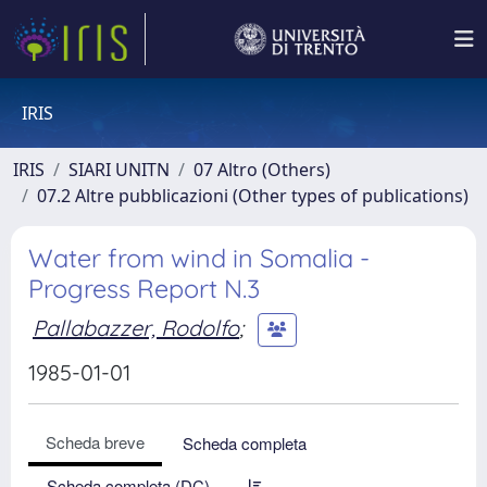
IRIS
IRIS
SIARI UNITN
07 Altro (Others)
07.2 Altre pubblicazioni (Other types of publications)
Water from wind in Somalia -
Progress Report N.3
Pallabazzer, Rodolfo
;
1985-01-01
Scheda breve
Scheda completa
Scheda completa (DC)