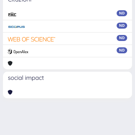
ND
ND
ND
ND
social impact
Powered by
IRIS
-
about IRIS
-
Utilizzo dei cookie
Copyright © 2026