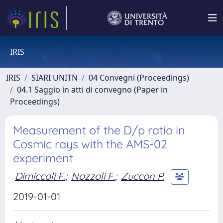
IRIS
IRIS
SIARI UNITN
04 Convegni (Proceedings)
04.1 Saggio in atti di convegno (Paper in
Proceedings)
Measurement of the D/p ratio in
Cosmic rays with the AMS-02
experiment
Dimiccoli F.
;
Nozzoli F.
;
Zuccon P.
2019-01-01