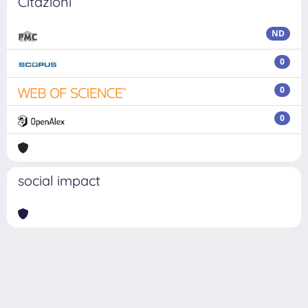
Citazioni
ND
0
0
0
social impact
Powered by
IRIS
-
about IRIS
-