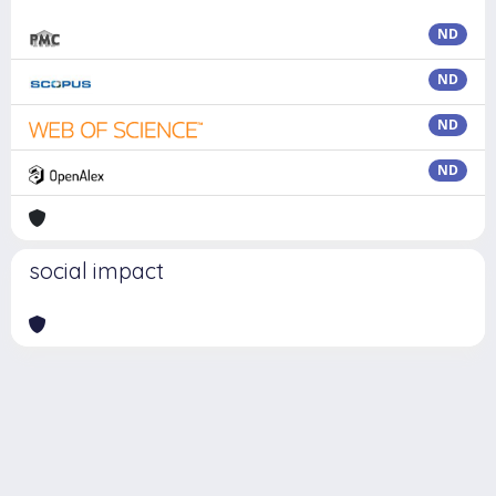
ND
ND
ND
ND
social impact
Powered by
IRIS
-
about IRIS
-
Utilizzo dei cookie
Copyright © 2026