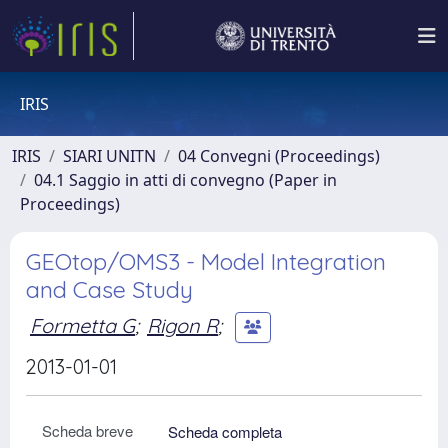
IRIS
IRIS
SIARI UNITN
04 Convegni (Proceedings)
04.1 Saggio in atti di convegno (Paper in
Proceedings)
GEOtop/OMS3 - Model Integration
and Case Study
Formetta G
;
Rigon R
;
2013-01-01
Scheda breve
Scheda completa