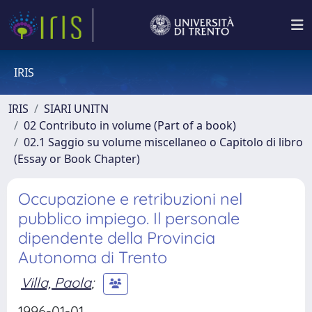
IRIS
IRIS
SIARI UNITN
02 Contributo in volume (Part of a book)
02.1 Saggio su volume miscellaneo o Capitolo di libro
(Essay or Book Chapter)
Occupazione e retribuzioni nel
pubblico impiego. Il personale
dipendente della Provincia
Autonoma di Trento
Villa, Paola
;
1996-01-01