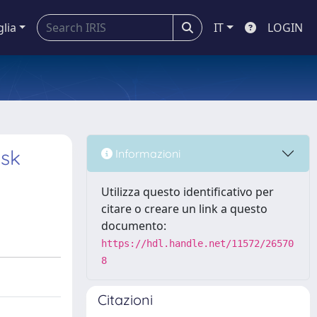
glia
IT
LOGIN
isk
Informazioni
Utilizza questo identificativo per
citare o creare un link a questo
documento:
https://hdl.handle.net/11572/26570
8
Citazioni