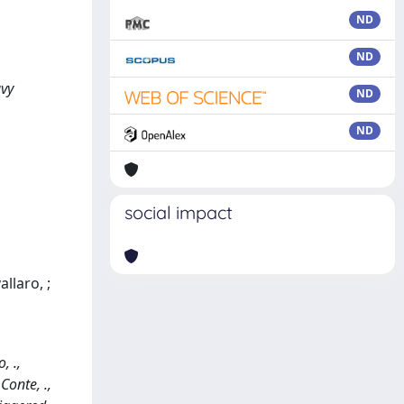
ND
ND
avy
ND
ND
social impact
allaro, ;
, .,
 Conte, .,