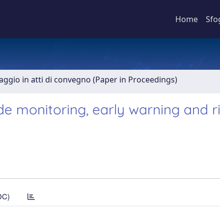
Home
Sfo
aggio in atti di convegno (Paper in Proceedings)
de monitoring, early warning and r
DC)