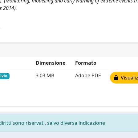
2014). (Monitoring, modelling and early warning of extreme events t
e 2014).
)
Dimensione
Formato
3.03 MB
Adobe PDF
ivio
Visualiz
diritti sono riservati, salvo diversa indicazione