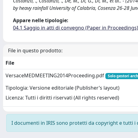
Costanzo, ., Costanzo, ., De, M., Di, G., Di, M., et al.. - (
by heavy rainfall University of Calabria, Cosenza 26-28 Jun
Appare nelle tipologie:
04.1 Saggio in atti di convegno (Paper in Proceedings
File in questo prodotto:
File
VersaceMEDMEETING2014Proceeding.pdf
Solo gestori arch
Tipologia: Versione editoriale (Publisher’s layout)
Licenza: Tutti i diritti riservati (All rights reserved)
I documenti in IRIS sono protetti da copyright e tutti i 