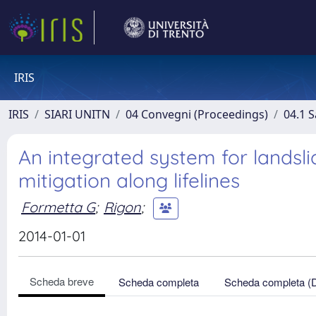
IRIS
IRIS
SIARI UNITN
04 Convegni (Proceedings)
04.1 S
An integrated system for landsli
mitigation along lifelines
Formetta G
;
Rigon
;
2014-01-01
Scheda breve
Scheda completa
Scheda completa (