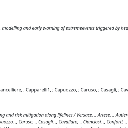
 modelling and early warning of extremeevents triggered by he
 Cancelliere, ; Capparelli1, ; Capuozzo, ; Caruso, ; Casagli, ; Cav
and risk mitigation along lifelines / Versace, ., Artese, ., Autiero
puozzo, ., Caruso, ., Casagli, ., Cavallaro, ., Cianciosi, ., Conforti, .,