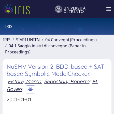
IRIS
IRIS
SIARI UNITN
04 Convegni (Proceedings)
04.1 Saggio in atti di convegno (Paper in
Proceedings)
NuSMV Version 2: BDD-based + SAT-
based Symbolic ModelChecker.
Pistore, Marco
;
Sebastiani, Roberto
;
M.
Roveri
;
2001-01-01