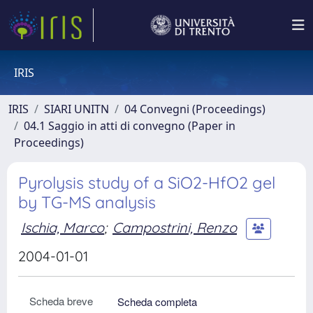
IRIS
IRIS
SIARI UNITN
04 Convegni (Proceedings)
04.1 Saggio in atti di convegno (Paper in
Proceedings)
Pyrolysis study of a SiO2-HfO2 gel
by TG-MS analysis
Ischia, Marco
;
Campostrini, Renzo
2004-01-01
Scheda breve
Scheda completa