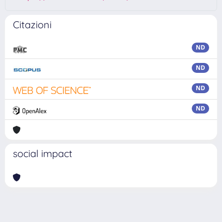
Citazioni
ND
ND
ND
ND
social impact