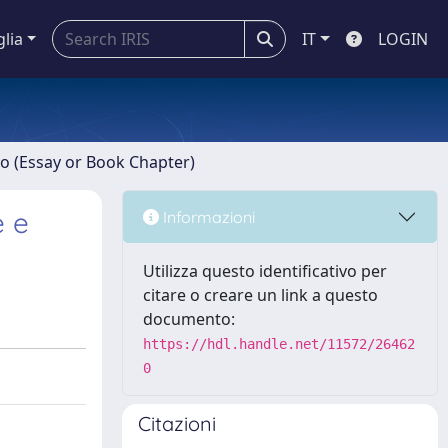
glia
IT
LOGIN
ro (Essay or Book Chapter)
e e
Informazioni
Utilizza questo identificativo per
citare o creare un link a questo
documento:
https://hdl.handle.net/11572/26462
0
Citazioni