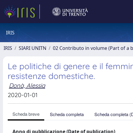
IRIS
IRIS
SIARI UNITN
02 Contributo in volume (Part of a 
Le politiche di genere e il femmi
resistenze domestiche.
Donà, Alessia
2020-01-01
Scheda breve
Scheda completa
Scheda completa (
Anno di pubblicazione (Date of publication)