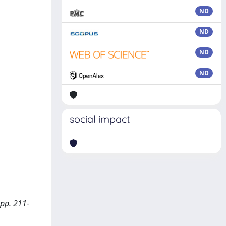
ND
ND
ND
ND
social impact
 pp. 211-