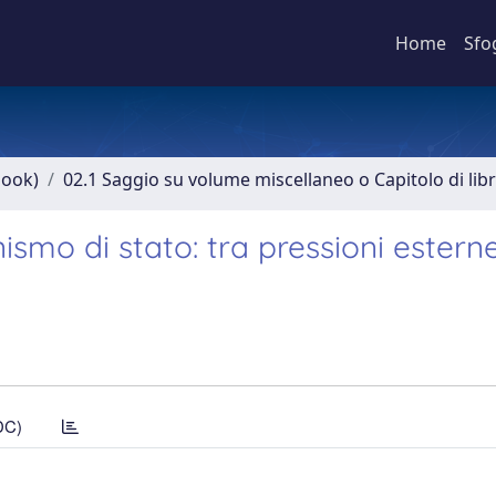
Home
Sfo
book)
02.1 Saggio su volume miscellaneo o Capitolo di lib
nismo di stato: tra pressioni estern
DC)