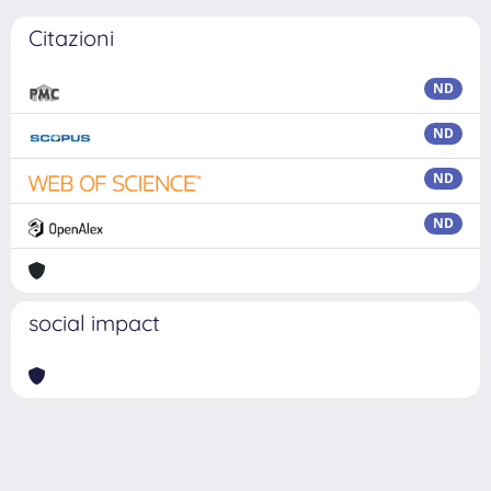
Citazioni
ND
ND
ND
ND
social impact