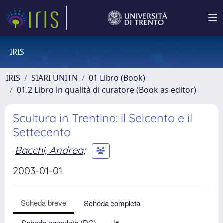
IRIS
IRIS
SIARI UNITN
01 Libro (Book)
01.2 Libro in qualità di curatore (Book as editor)
Scultura in Trentino: il Seicento e il
Settecento
Bacchi, Andrea
;
2003-01-01
Scheda breve
Scheda completa
Scheda completa (DC)