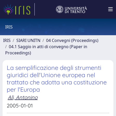
IRIS
IRIS
SIARI UNITN
04 Convegni (Proceedings)
04.1 Saggio in atti di convegno (Paper in
Proceedings)
La semplificazione degli strumenti
giuridici dell'Unione europea nel
trattato che adotta una costituzione
per l'Europa
Alì, Antonino
2005-01-01