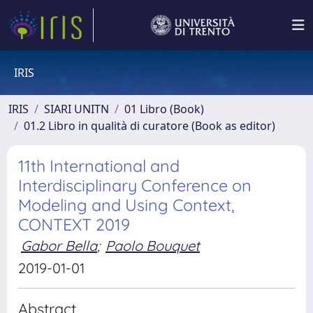
IRIS
IRIS
SIARI UNITN
01 Libro (Book)
01.2 Libro in qualità di curatore (Book as editor)
11th International and
Interdisciplinary Conference on
Modeling and Using Context,
CONTEXT 2019
Gabor Bella
;
Paolo Bouquet
2019-01-01
Abstract