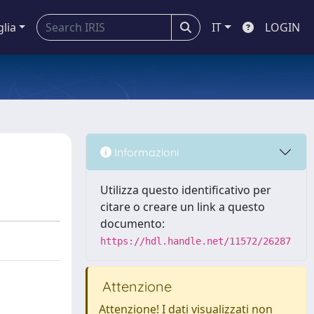
glia
IT
LOGIN
Informazioni
Utilizza questo identificativo per
citare o creare un link a questo
documento:
https://hdl.handle.net/11572/26287
Attenzione
Attenzione! I dati visualizzati non