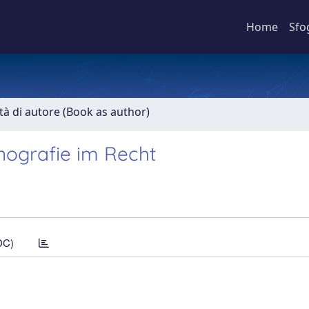
Home
Sfo
ità di autore (Book as author)
inografie im Recht
DC)