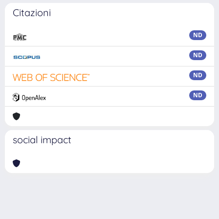
Citazioni
ND
ND
ND
ND
social impact