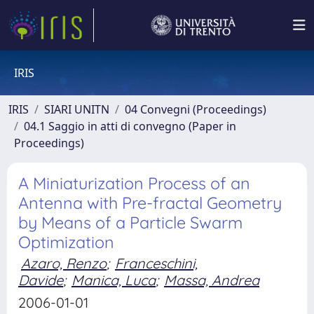
IRIS
IRIS
SIARI UNITN
04 Convegni (Proceedings)
04.1 Saggio in atti di convegno (Paper in
Proceedings)
A Miniaturization Process of an
Antenna with Pre-fractal Geometry
by Means of a Particle Swarm
Optimization
Azaro, Renzo
;
Franceschini,
Davide
;
Manica, Luca
;
Massa, Andrea
2006-01-01