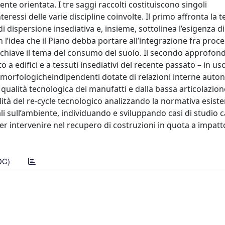
e orientata. I tre saggi raccolti costituiscono singoli
eressi delle varie discipline coinvolte. Il primo affronta la 
di dispersione insediativa e, insieme, sottolinea l’esigenza d
 l’idea che il Piano debba portare all’integrazione fra proce
a chiave il tema del consumo del suolo. Il secondo approfond
 a edifici e a tessuti insediativi del recente passato – in us
à morfologicheindipendenti dotate di relazioni interne aut
 qualità tecnologica dei manufatti e dalla bassa articolazion
ualità del re-cycle tecnologico analizzando la normativa esiste
li sull’ambiente, individuando e sviluppando casi di studio ca
er intervenire nel recupero di costruzioni in quota a impatt
DC)