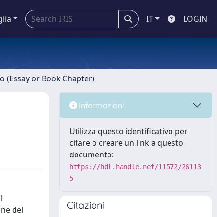
glia
IT
LOGIN
ro (Essay or Book Chapter)
Informazioni
Utilizza questo identificativo per
citare o creare un link a questo
documento:
https://hdl.handle.net/11572/26113
5
l
Citazioni
one del