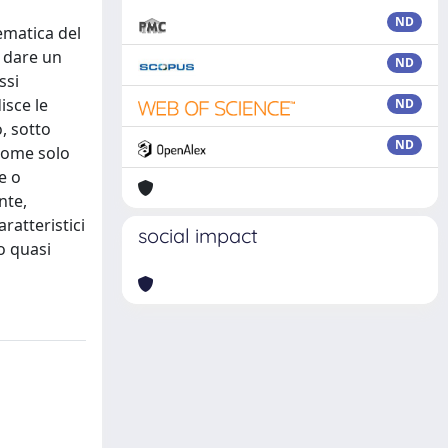
ND
tematica del
i dare un
ND
ssi
isce le
ND
o, sotto
ND
onome solo
e o
nte,
ratteristici
social impact
o quasi