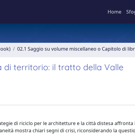
Home
Sfo
book)
02.1 Saggio su volume miscellaneo o Capitolo di lib
i territorio: il tratto della Valle
egie di riciclo per le architetture e la città distesa affronta i
neità mostra chiari segni di crisi, riconsiderando la questi