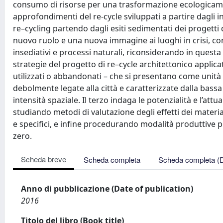
consumo di risorse per una trasformazione ecologicament
approfondimenti del re-cycle sviluppati a partire dagli int
re–cycling partendo dagli esiti sedimentati dei progetti 
nuovo ruolo e una nuova immagine ai luoghi in crisi, con
insediativi e processi naturali, riconsiderando in quest
strategie del progetto di re–cycle architettonico applicato
utilizzati o abbandonati – che si presentano come unit
debolmente legate alla città e caratterizzate dalla bassa
intensità spaziale. Il terzo indaga le potenzialità e l’att
studiando metodi di valutazione degli effetti dei materia
e specifici, e infine procedurando modalità produttive p
zero.
Scheda breve
Scheda completa
Scheda completa (
Anno di pubblicazione (Date of publication)
2016
Titolo del libro (Book title)