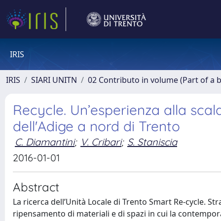
IRIS
IRIS
SIARI UNITN
02 Contributo in volume (Part of a 
Recycle. Un’esperienza alla scala d
dell'Adige a nord di Trento
C. Diamantini
;
V. Cribari
;
S. Staniscia
2016-01-01
Abstract
La ricerca dell’Unità Locale di Trento Smart Re-cycle. Strat
ripensamento di materiali e di spazi in cui la contempora