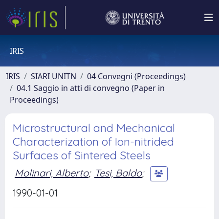
IRIS
IRIS
SIARI UNITN
04 Convegni (Proceedings)
04.1 Saggio in atti di convegno (Paper in
Proceedings)
Microstructural and Mechanical
Characterization of Ion-nitrided
Surfaces of Sintered Steels
Molinari, Alberto
;
Tesi, Baldo
;
1990-01-01