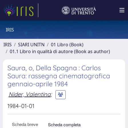
IRIS
IRIS
SIARI UNITN
01 Libro (Book)
01.1 Libro in qualità di autore (Book as author)
Saura, o, Della Spagna : Carlos
Saura: rassegna cinematografica
gennaio-aprile 1984
Nider, Valentina
;
1984-01-01
Scheda breve
Scheda completa