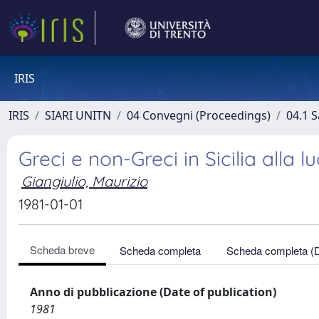
IRIS
IRIS
SIARI UNITN
04 Convegni (Proceedings)
04.1 S
Greci e non-Greci in Sicilia alla l
Giangiulio, Maurizio
1981-01-01
Scheda breve
Scheda completa
Scheda completa (
Anno di pubblicazione (Date of publication)
1981