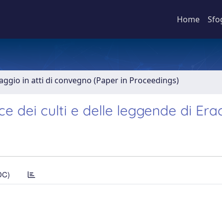
Home
Sfo
aggio in atti di convegno (Paper in Proceedings)
uce dei culti e delle leggende di Era
DC)