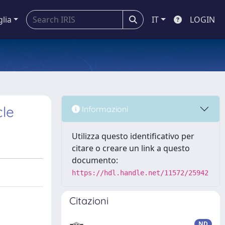
glia
IT
LOGIN
cle
Informazioni
Utilizza questo identificativo per
citare o creare un link a questo
documento:
https://hdl.handle.net/11572/25942
Citazioni
ND