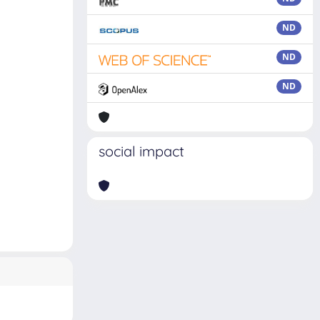
ND
ND
ND
social impact