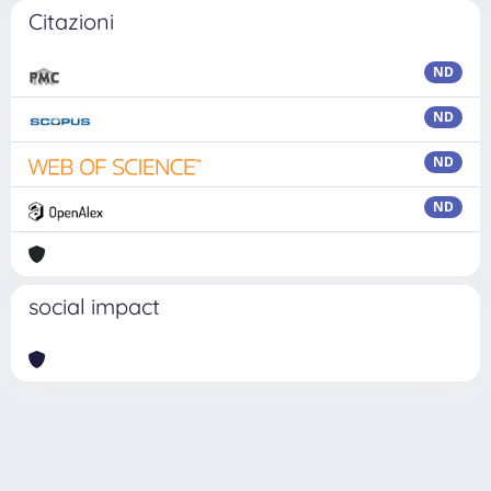
Citazioni
ND
ND
ND
ND
social impact
Powered by
IRIS
-
about IRIS
-