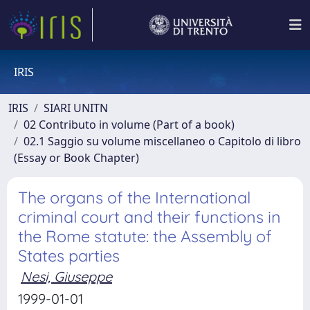
IRIS
IRIS
SIARI UNITN
02 Contributo in volume (Part of a book)
02.1 Saggio su volume miscellaneo o Capitolo di libro
(Essay or Book Chapter)
The organs of the International
criminal court and their functions in
the Rome statute: the Assembly of
States parties
Nesi, Giuseppe
1999-01-01