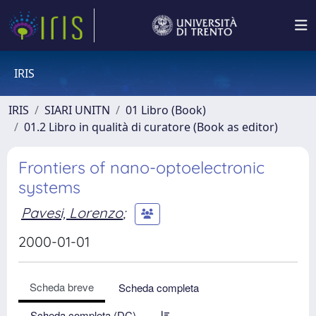
IRIS
IRIS
SIARI UNITN
01 Libro (Book)
01.2 Libro in qualità di curatore (Book as editor)
Frontiers of nano-optoelectronic
systems
Pavesi, Lorenzo
;
2000-01-01
Scheda breve
Scheda completa
Scheda completa (DC)