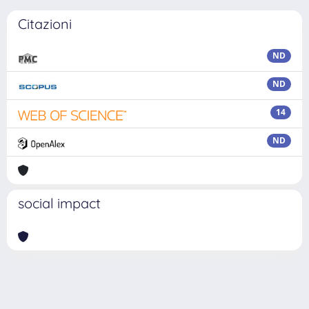
Citazioni
ND
ND
14
ND
social impact