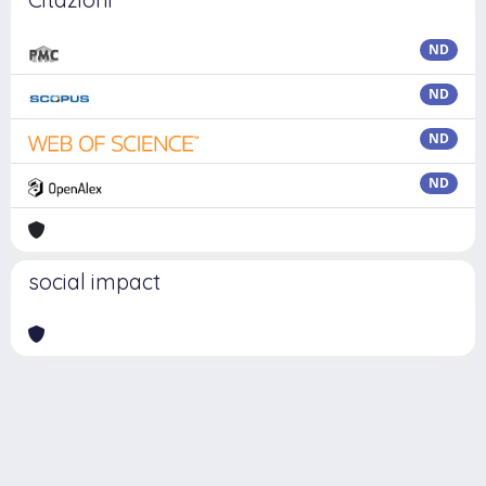
ND
ND
ND
ND
social impact
Powered by
IRIS
-
about IRIS
-
Utilizzo dei cookie
Copyright © 2026