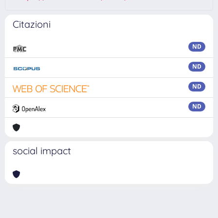
Citazioni
ND
ND
ND
ND
social impact