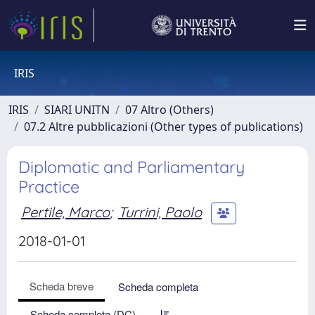
IRIS
IRIS
SIARI UNITN
07 Altro (Others)
07.2 Altre pubblicazioni (Other types of publications)
Diplomatic and Parliamentary
Practice
Pertile, Marco
;
Turrini, Paolo
2018-01-01
Scheda breve
Scheda completa
Scheda completa (DC)