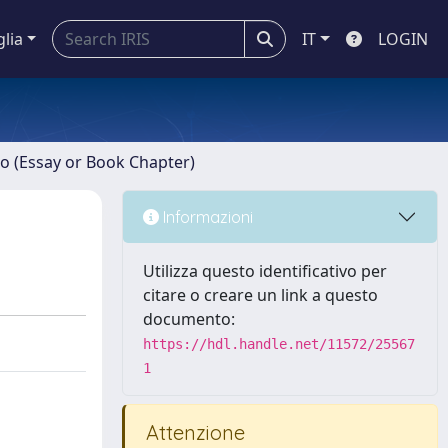
glia
IT
LOGIN
ro (Essay or Book Chapter)
Informazioni
Utilizza questo identificativo per
citare o creare un link a questo
documento:
https://hdl.handle.net/11572/25567
1
Attenzione