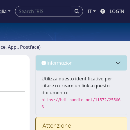
glia
IT
LOGIN
ace, App., Postface)
Informazioni
Utilizza questo identificativo per
citare o creare un link a questo
documento:
https://hdl.handle.net/11572/25566
6
Attenzione