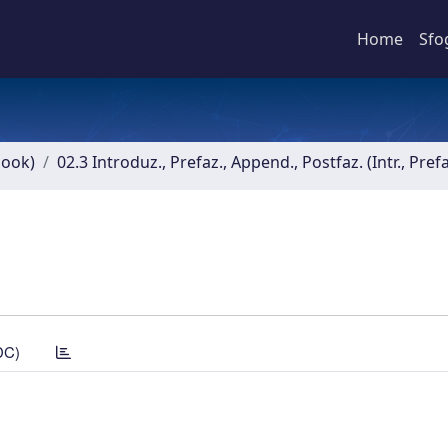
Home
Sfo
book)
02.3 Introduz., Prefaz., Append., Postfaz. (Intr., Pref
DC)