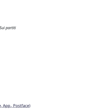
Sui partiti
e, App., Postface)