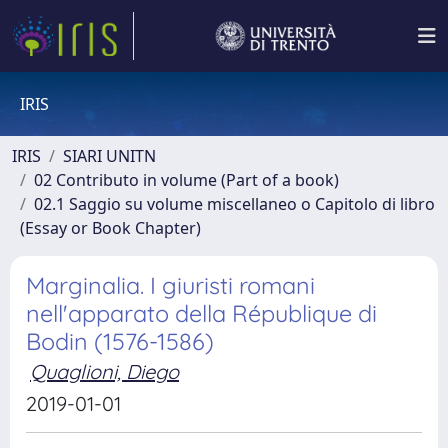
IRIS
IRIS
SIARI UNITN
02 Contributo in volume (Part of a book)
02.1 Saggio su volume miscellaneo o Capitolo di libro
(Essay or Book Chapter)
Marginalia. I giuristi romani
nell'apparato della République di
Bodin (1576-1586)
Quaglioni, Diego
2019-01-01