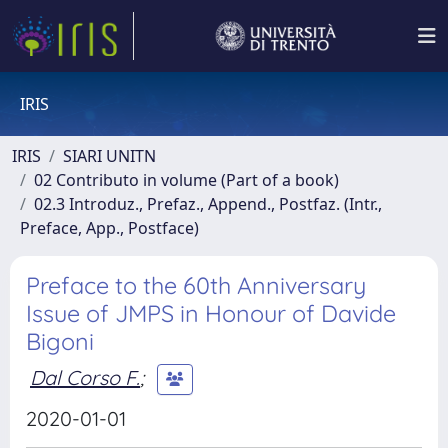
IRIS
IRIS
SIARI UNITN
02 Contributo in volume (Part of a book)
02.3 Introduz., Prefaz., Append., Postfaz. (Intr.,
Preface, App., Postface)
Preface to the 60th Anniversary
Issue of JMPS in Honour of Davide
Bigoni
Dal Corso F.
;
2020-01-01