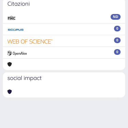
Citazioni
ND
0
0
0
social impact
Powered by
IRIS
-
about IRIS
-