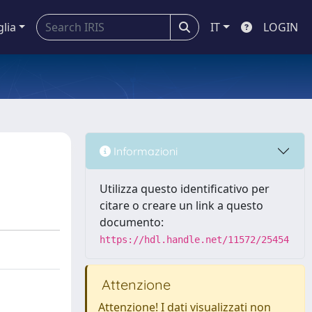
glia
IT
LOGIN
Informazioni
Utilizza questo identificativo per
citare o creare un link a questo
documento:
https://hdl.handle.net/11572/25454
Attenzione
Attenzione! I dati visualizzati non