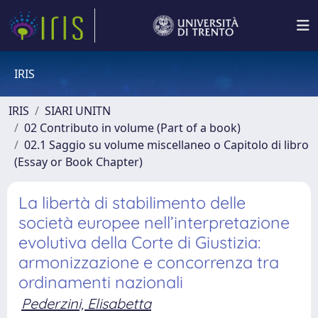
IRIS
IRIS
SIARI UNITN
02 Contributo in volume (Part of a book)
02.1 Saggio su volume miscellaneo o Capitolo di libro
(Essay or Book Chapter)
La libertà di stabilimento delle
società europee nell’interpretazione
evolutiva della Corte di Giustizia:
armonizzazione e concorrenza tra
ordinamenti nazionali
Pederzini, Elisabetta