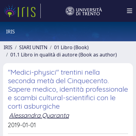
IRIS
IRIS
SIARI UNITN
01 Libro (Book)
01.1 Libro in qualità di autore (Book as author)
"Medici-physici" trentini nella
seconda metà del Cinquecento.
Sapere medico, identità professionale
e scambi cultural-scientifici con le
corti asburgiche
Alessandra Quaranta
2019-01-01