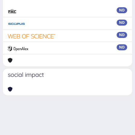
ND
ND
ND
ND
social impact
Powered by
IRIS
-
about IRIS
-
Utilizzo dei cookie
Copyright © 2026