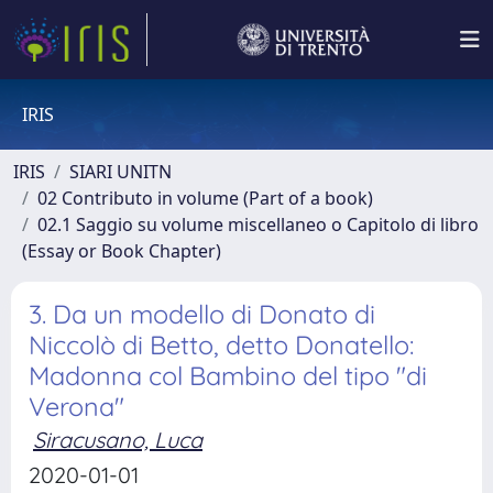
IRIS
IRIS
SIARI UNITN
02 Contributo in volume (Part of a book)
02.1 Saggio su volume miscellaneo o Capitolo di libro
(Essay or Book Chapter)
3. Da un modello di Donato di
Niccolò di Betto, detto Donatello:
Madonna col Bambino del tipo "di
Verona"
Siracusano, Luca
2020-01-01