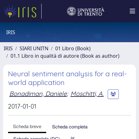
IRIS
IRIS
SIARI UNITN
01 Libro (Book)
01.1 Libro in qualità di autore (Book as author)
Neural sentiment analysis for a real-
world application
Bonadiman, Daniele
;
Moschitti, A.
2017-01-01
Scheda breve
Scheda completa
Scheda completa (DC)