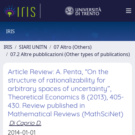
IRIS
IRIS
SIARI UNITN
07 Altro (Others)
07.2 Altre pubblicazioni (Other types of publications)
Article Review: A. Penta, “On the
structure of rationalizability for
arbitrary spaces of uncertainty”,
Theoretical Economics 8 (2013), 405-
430. Review published in
Mathematical Reviews (MathSciNet)
Di Caprio D.
2014-01-01