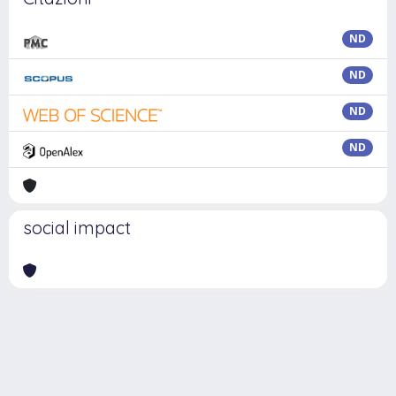
ND
ND
ND
ND
social impact
Powered by
IRIS
-
about IRIS
-
Utilizzo dei cookie
Copyright © 2026