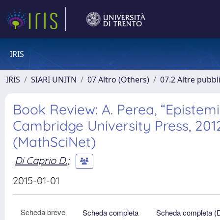
IRIS
IRIS
SIARI UNITN
07 Altro (Others)
07.2 Altre pubbl
Book Review: A. Perea, “Episte
Cambridge University Press, 201
(MathSciNet)
Di Caprio D.
;
2015-01-01
Scheda breve
Scheda completa
Scheda completa (