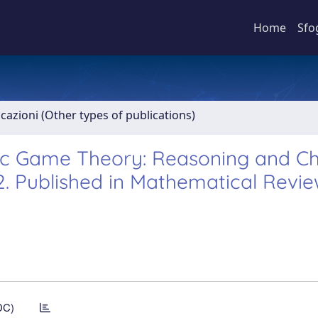
Home
Sfo
icazioni (Other types of publications)
mic Game Theory: Reasoning and Ch
2. Published in Mathematical Revi
DC)