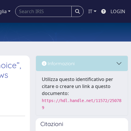
glia
IT
LOGIN
oice”,
Informazioni
ews
Utilizza questo identificativo per
citare o creare un link a questo
documento:
https://hdl.handle.net/11572/25078
9
Citazioni