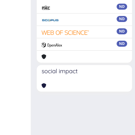
ND
ND
ND
ND
social impact