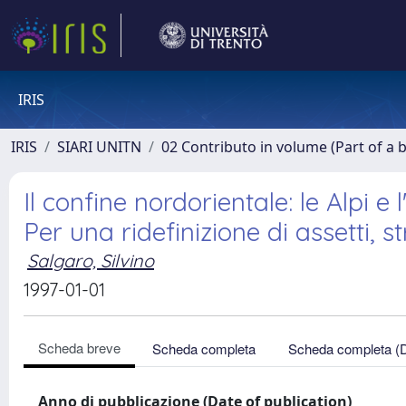
IRIS
IRIS
SIARI UNITN
02 Contributo in volume (Part of a 
Il confine nordorientale: le Alpi e 
Per una ridefinizione di assetti, s
Salgaro, Silvino
1997-01-01
Scheda breve
Scheda completa
Scheda completa (
Anno di pubblicazione (Date of publication)