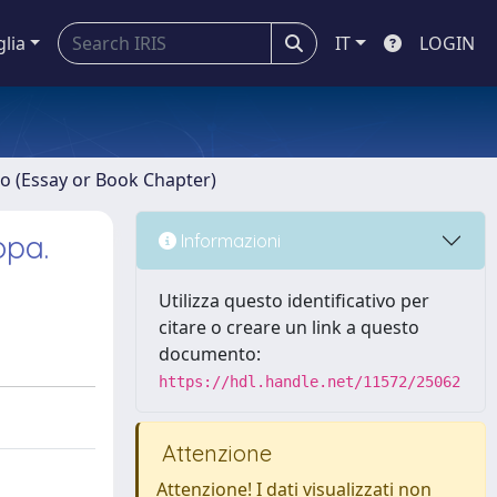
glia
IT
LOGIN
ro (Essay or Book Chapter)
opa.
Informazioni
Utilizza questo identificativo per
citare o creare un link a questo
documento:
https://hdl.handle.net/11572/25062
Attenzione
Attenzione! I dati visualizzati non