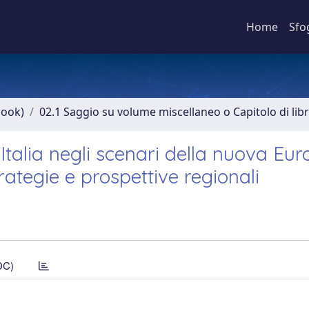
Home
Sfo
book)
02.1 Saggio su volume miscellaneo o Capitolo di lib
l'Italia negli scenari della nuova Eur
trategie e prospettive regionali
DC)