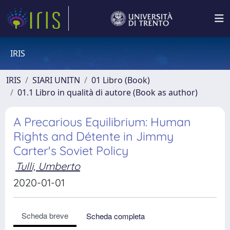
IRIS
IRIS
SIARI UNITN
01 Libro (Book)
01.1 Libro in qualità di autore (Book as author)
A Precarious Equilibrium: Human
Rights and Détente in Jimmy
Carter's Soviet Policy
Tulli, Umberto
2020-01-01
Scheda breve
Scheda completa