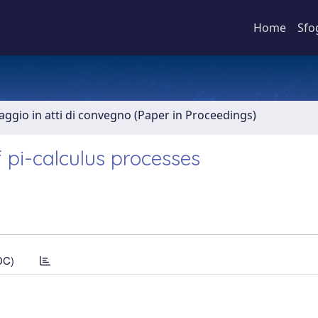
Home
Sfo
aggio in atti di convegno (Paper in Proceedings)
f pi-calculus processes
DC)