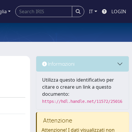
glia
IT
LOGIN
Informazioni
Utilizza questo identificativo per
citare o creare un link a questo
documento:
https://hdl.handle.net/11572/25016
Attenzione
Attenzione! I dati visualizzati non