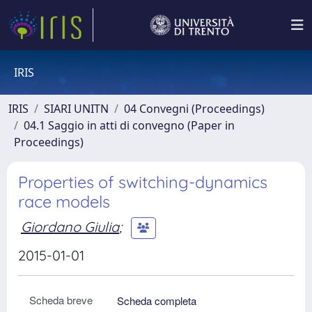
IRIS
IRIS
SIARI UNITN
04 Convegni (Proceedings)
04.1 Saggio in atti di convegno (Paper in
Proceedings)
Properties of switching-dynamics
race models
Giordano Giulia
;
2015-01-01
Scheda breve
Scheda completa