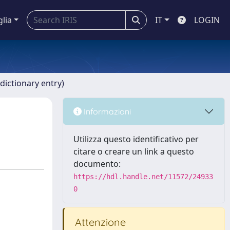
glia
IT
LOGIN
dictionary entry)
Informazioni
Utilizza questo identificativo per
citare o creare un link a questo
documento:
https://hdl.handle.net/11572/24933
0
Attenzione