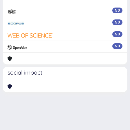
ND
ND
ND
ND
social impact
Powered by
IRIS
-
about IRIS
-
Utilizzo dei cookie
Copyright © 2026