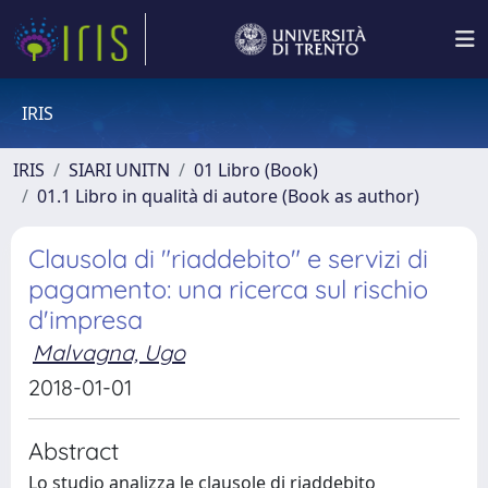
IRIS
IRIS
SIARI UNITN
01 Libro (Book)
01.1 Libro in qualità di autore (Book as author)
Clausola di "riaddebito" e servizi di
pagamento: una ricerca sul rischio
d'impresa
Malvagna, Ugo
2018-01-01
Abstract
Lo studio analizza le clausole di riaddebito