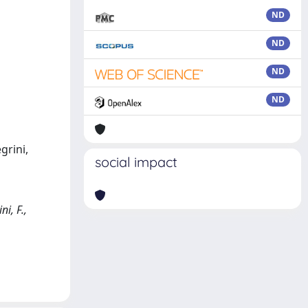
ND
ND
ND
ND
grini,
social impact
i, F.,