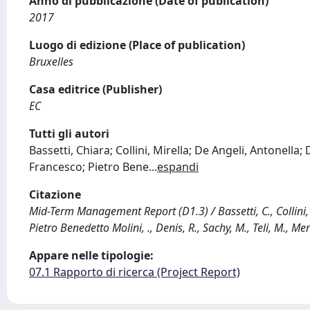
Anno di pubblicazione (Date of publication)
2017
Luogo di edizione (Place of publication)
Bruxelles
Casa editrice (Publisher)
EC
Tutti gli autori
Bassetti, Chiara; Collini, Mirella; De Angeli, Antonella;
Francesco; Pietro Bene
...
espandi
Citazione
Mid-Term Management Report (D1.3) / Bassetti, C., Collini, M.
Pietro Benedetto Molini, ., Denis, R., Sachy, M., Teli, M., Mer
Appare nelle tipologie:
07.1 Rapporto di ricerca (Project Report)