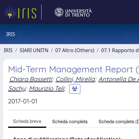
IRIS
IRIS
SIARI UNITN
07 Altro (Others)
07.1 Rapporto di
Mid-Term Management Report (
Chiara Bassetti
;
Collini, Mirella
;
Antonella De 
Sachy
;
Maurizio Teli
;
2017-01-01
Scheda breve
Scheda completa
Scheda completa (