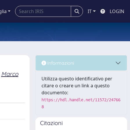
glia
IT
LOGIN
Informazioni
Marco
Utilizza questo identificativo per
citare o creare un link a questo
documento:
https://hdl.handle.net/11572/24766
8
Citazioni